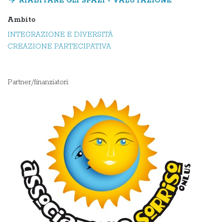
arrow_forward
RIABITARE GLI SPAZI - VALUTAZIONE
Ambito
INTEGRAZIONE E DIVERSITÀ
CREAZIONE PARTECIPATIVA
Partner/finanziatori: